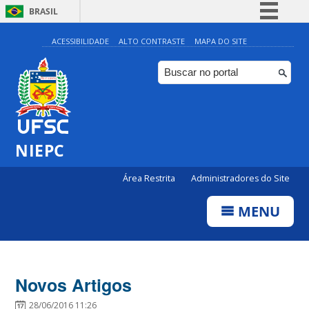
BRASIL
Simplifique!
ACESSIBILIDADE
ALTO CONTRASTE
MAPA DO SITE
Comunica BR
Participe
Acesso à informação
Legislação
NIEPC
Canais
Área Restrita
Administradores do Site
MENU
Novos Artigos
28/06/2016 11:26