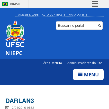
BRASIL
Simplifique!
ACESSIBILIDADE
ALTO CONTRASTE
MAPA DO SITE
Comunica BR
Participe
Acesso à informação
Legislação
NIEPC
Canais
Área Restrita
Administradores do Site
MENU
DARLAN3
12/04/2010 16:52